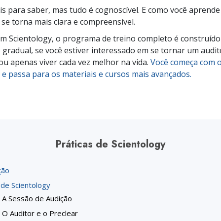
Amor e Ódio –
Ministro
s para saber, mas tudo é cognoscível. E como você aprende 
O que é a Grandeza?
a se torna mais clara e compreensível.
m Scientology, o programa de treino completo é construíd
gradual, se você estiver interessado em se tornar um audit
 ou apenas viver cada vez melhor na vida.
Você começa com 
e passa para os materiais e cursos mais avançados.
Práticas de Scientology
ção
 de Scientology
A Sessão de Audição
O Auditor e o Preclear