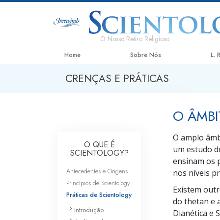
O Nosso Retiro Religioso
Home
Sobre Nós
L.
CRENÇAS E PRÁTICAS
O ÂMBI
O amplo âmbi
O QUE É
um estudo do
SCIENTOLOGY?
ensinam os p
Antecedentes e Origens
nos níveis p
Princípios de Scientology
Existem out
Práticas de Scientology
do thetan e 
Introdução
Dianética e S