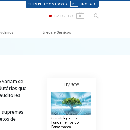
SITES RELACIONADOS
PT
LÍNGUA
EM DIRETO
judamos
Livros e Serviços
ho para a Felicidade
Livros para Principiantes
ica Aplicada
Audiolivros
n
Conferências Introdutórias
e variam de
on
Filmes Introdutórios
LIVROS
dutórios que
de sobre as Drogas
Serviços Introdutórios
 auditores
para os Direitos Humanos
s supremas
o dos Cidadãos para os
Scientology: Os
letos de
s Humanos
Fundamentos do
Pensamento