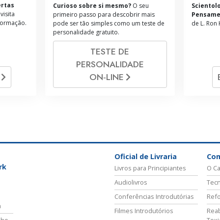
ertas
Curioso sobre si mesmo?
O seu
Scientol
visita
primeiro passo para descobrir mais
Pensame
formação.
pode ser tão simples como um teste de
de L. Ron
personalidade gratuito.
TESTE DE
PERSONALIDADE
S
ON‑LINE
Oficial de Livraria
Co
rk
Livros para Principiantes
O Ca
Audiolivros
Tecn
Conferências Introdutórias
Refo
a
Filmes Introdutórios
Reab